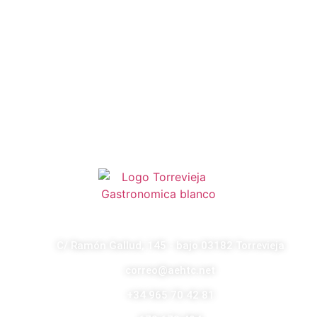
C/ Ramón Gallud, 145 - bajo 03182 Torrevieja
correo@aehtc.net
+34 965 70 42 81