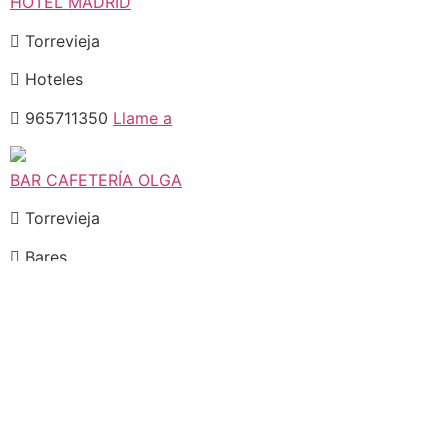
HOTEL MADRID
Torrevieja
Hoteles
965711350
Llame a
BAR CAFETERÍA OLGA
Torrevieja
Bares
627164332 y 627165045
Llame a
HELADERÍA RAMÓN SIRVENT
Torrevieja
Heladerías