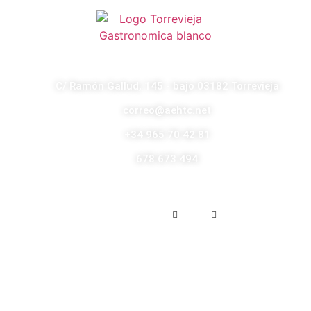
C/ Ramón Gallud, 145 - bajo 03182 Torrevieja
correo@aehtc.net
+34 965 70 42 81
678 673 494
Enlaces de interés
Aviso legal