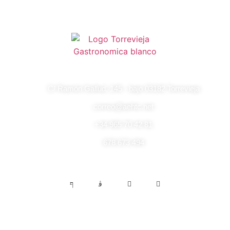
C/ Ramón Gallud, 145 - bajo 03182 Torrevieja
correo@aehtc.net
+34 965 70 42 81
678 673 494
Enlaces de interés