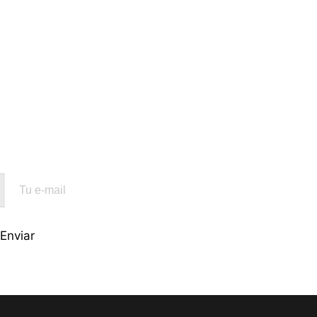
scríbete a nuestra
wsletter
interesa conocer la actividad de nuestra
iación? Déjanos tu correo electrónico y
be en tu correo información sobre nosotros,
ntos y promociones.
Enviar