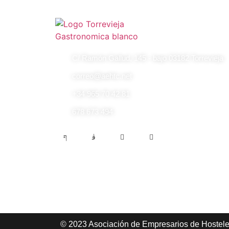
C/ Ramón Gallud, 145 - bajo 03182 Torrevieja
correo@aehtc.net
+34 965 70 42 81
678 673 494
© 2023 Asociación de Empresarios de Hosteler