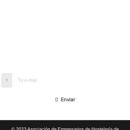
Política de cookies
Política de privacidad
Suscríbete a nuestra Newsletter
¿Te interesa conocer la actividad de nuestra asociación?
Déjanos tu correo electrónico y recibe en tu correo
información sobre nosotros, eventos y promociones.
Enviar
© 2023 Asociación de Empresarios de Hostelería de