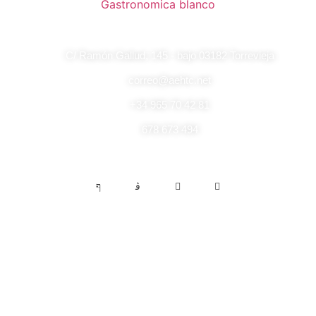
C/ Ramón Gallud, 145 - bajo 03182 Torrevieja
correo@aehtc.net
+34 965 70 42 81
678 673 494
Enlaces de interés
Aviso legal
Descargo de responsabilidad