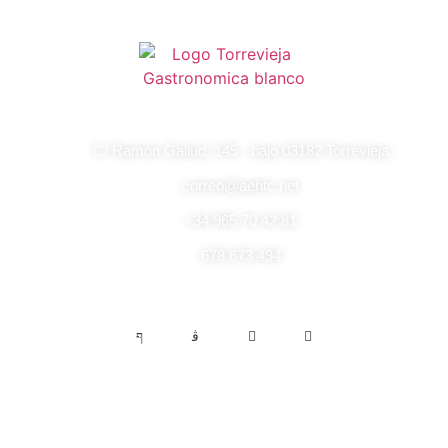
C/ Ramón Gallud, 145 - bajo 03182 Torrevieja
correo@aehtc.net
+34 965 70 42 81
678 673 494
Enlaces de interés
Aviso legal