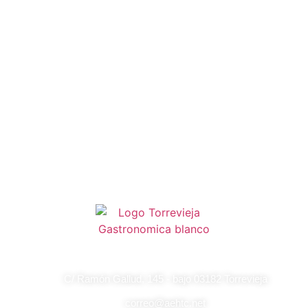
C/ Ramón Gallud, 145 - bajo 03182 Torrevieja
correo@aehtc.net