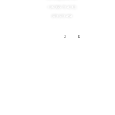
+34 965 70 42 81
678 673 494
Enlaces de interés
Aviso legal
Descargo de responsabilidad
Política de cookies
Política de privacidad
Suscríbete a nuestra Newsletter