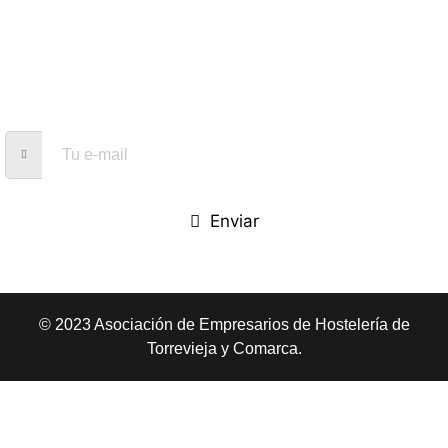
¿Te interesa conocer la actividad de nuestra asociación?
Déjanos tu correo electrónico y recibe en tu correo
información sobre nosotros, eventos y promociones.
Enviar
© 2023 Asociación de Empresarios de Hostelería de
Torrevieja y Comarca.